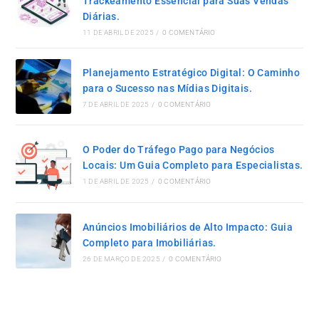
Trackeamento Essencial para Suas Vendas
Diárias.
11 DE ABRIL DE 2025
/
0 COMENTÁRIO
Planejamento Estratégico Digital: O Caminho
para o Sucesso nas Mídias Digitais.
7 DE ABRIL DE 2025
/
0 COMENTÁRIO
O Poder do Tráfego Pago para Negócios
Locais: Um Guia Completo para Especialistas.
1 DE ABRIL DE 2025
/
0 COMENTÁRIO
Anúncios Imobiliários de Alto Impacto: Guia
Completo para Imobiliárias.
26 DE MARÇO DE 2025
/
0 COMENTÁRIO