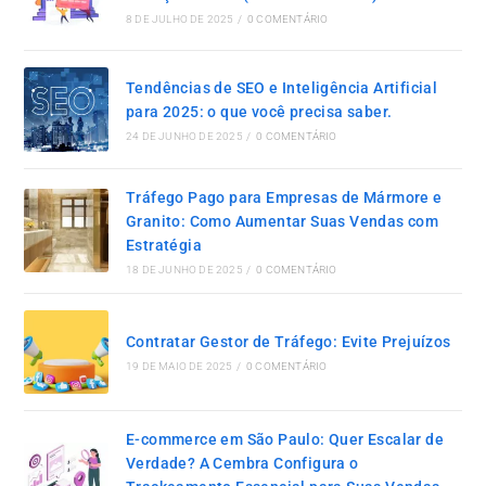
Serviços Locais (e Como Evitá-los)
8 DE JULHO DE 2025
/
0 COMENTÁRIO
Tendências de SEO e Inteligência Artificial
para 2025: o que você precisa saber.
24 DE JUNHO DE 2025
/
0 COMENTÁRIO
Tráfego Pago para Empresas de Mármore e
Granito: Como Aumentar Suas Vendas com
Estratégia
18 DE JUNHO DE 2025
/
0 COMENTÁRIO
Contratar Gestor de Tráfego: Evite Prejuízos
19 DE MAIO DE 2025
/
0 COMENTÁRIO
E-commerce em São Paulo: Quer Escalar de
Verdade? A Cembra Configura o