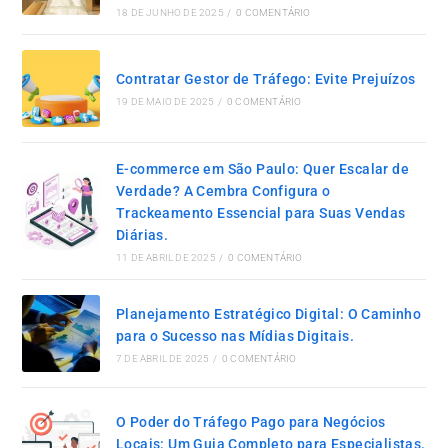
18 DE JUNHO DE 2025
/
0 COMENTÁRIO
Contratar Gestor de Tráfego: Evite Prejuízos
19 DE MAIO DE 2025
/
0 COMENTÁRIO
E-commerce em São Paulo: Quer Escalar de
Verdade? A Cembra Configura o
Trackeamento Essencial para Suas Vendas
Diárias.
11 DE ABRIL DE 2025
/
0 COMENTÁRIO
Planejamento Estratégico Digital: O Caminho
para o Sucesso nas Mídias Digitais.
7 DE ABRIL DE 2025
/
0 COMENTÁRIO
O Poder do Tráfego Pago para Negócios
Locais: Um Guia Completo para Especialistas.