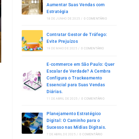
Aumentar Suas Vendas com
Estratégia
18 DE JUNHO DE 2025
/
0 COMENTÁRIO
Contratar Gestor de Tráfego:
Evite Prejuízos
19 DE MAIO DE 2025
/
0 COMENTÁRIO
E-commerce em São Paulo: Quer
Escalar de Verdade? A Cembra
Configura o Trackeamento
Essencial para Suas Vendas
Diárias.
11 DE ABRIL DE 2025
/
0 COMENTÁRIO
Planejamento Estratégico
Digital: O Caminho para o
Sucesso nas Mídias Digitais.
7 DE ABRIL DE 2025
/
0 COMENTÁRIO