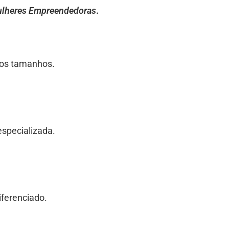
ulheres Empreendedoras
.
 os tamanhos.
especializada.
iferenciado.