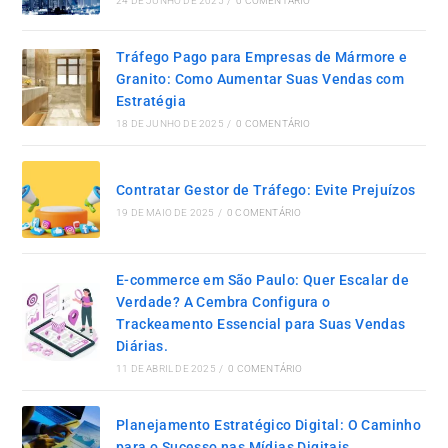
24 DE JUNHO DE 2025
/
0 COMENTÁRIO
Tráfego Pago para Empresas de Mármore e
Granito: Como Aumentar Suas Vendas com
Estratégia
18 DE JUNHO DE 2025
/
0 COMENTÁRIO
Contratar Gestor de Tráfego: Evite Prejuízos
19 DE MAIO DE 2025
/
0 COMENTÁRIO
E-commerce em São Paulo: Quer Escalar de
Verdade? A Cembra Configura o
Trackeamento Essencial para Suas Vendas
Diárias.
11 DE ABRIL DE 2025
/
0 COMENTÁRIO
Planejamento Estratégico Digital: O Caminho
para o Sucesso nas Mídias Digitais.