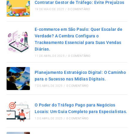
Contratar Gestor de Tráfego: Evite Prejuízos
19 DE MAIO DE 2025
/
0 COMENTÁRIO
E-commerce em São Paulo: Quer Escalar de
Verdade? A Cembra Configura o
Trackeamento Essencial para Suas Vendas
Diárias.
11 DE ABRIL DE 2025
/
0 COMENTÁRIO
Planejamento Estratégico Digital: O Caminho
para o Sucesso nas Mídias Digitais.
7 DE ABRIL DE 2025
/
0 COMENTÁRIO
O Poder do Tráfego Pago para Negócios
Locais: Um Guia Completo para Especialistas.
1 DE ABRIL DE 2025
/
0 COMENTÁRIO